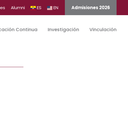
tes
Alumni
ES
EN
Admisiones 2026
cación Continua
Investigación
Vinculación