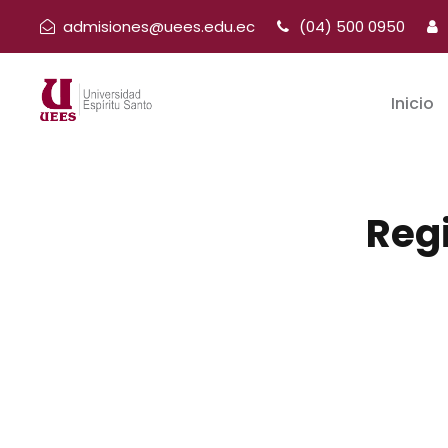
admisiones@uees.edu.ec
(04) 500 0950
Inicio
Reg