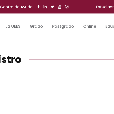
Centro de Ayuda
Estudian
La UEES
Grado
Postgrado
Online
Edu
istro