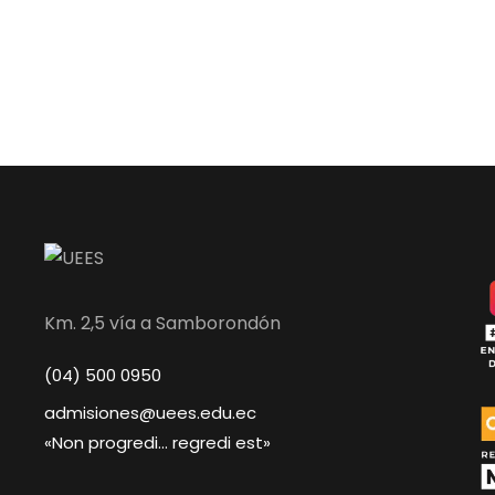
Km. 2,5 vía a Samborondón
(04) 500 0950
admisiones@uees.edu.ec
«Non progredi… regredi est»