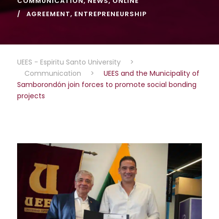
COMMUNICATION
,
NEWS
,
ONLINE
AGREEMENT
,
ENTREPRENEURSHIP
UEES - Espiritu Santo University
>
Communication
>
UEES and the Municipality of
Samborondón join forces to promote social bonding
projects