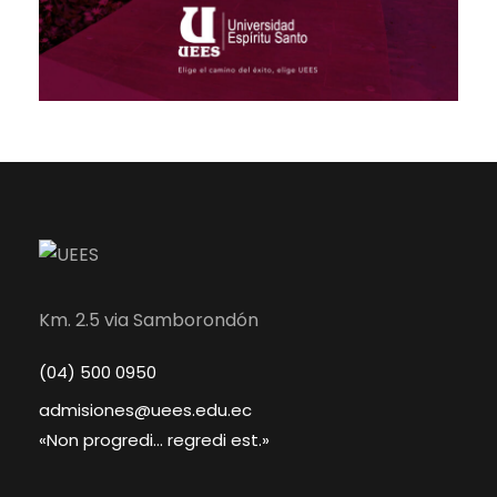
Km. 2.5 via Samborondón
(04) 500 0950
admisiones@uees.edu.ec
«Non progredi... regredi est.»