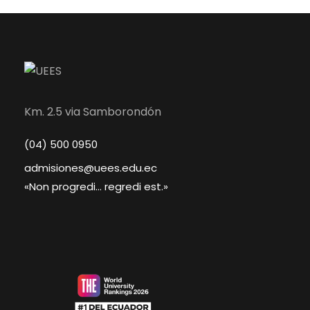
Km. 2.5 via Samborondón
(04) 500 0950
admisiones@uees.edu.ec
«Non progredi... regredi est.»