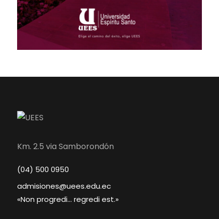
Km. 2.5 via Samborondón
(04) 500 0950
admisiones@uees.edu.ec
«Non progredi... regredi est.»