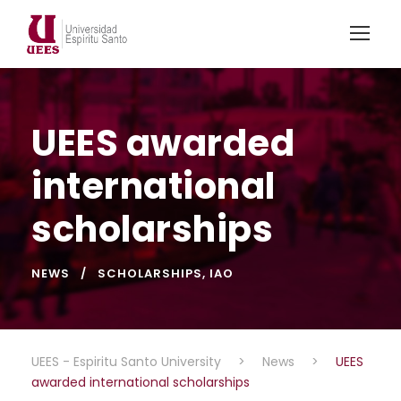
UEES awarded
international
scholarships
NEWS
SCHOLARSHIPS
,
IAO
UEES - Espiritu Santo University
>
News
>
UEES
awarded international scholarships