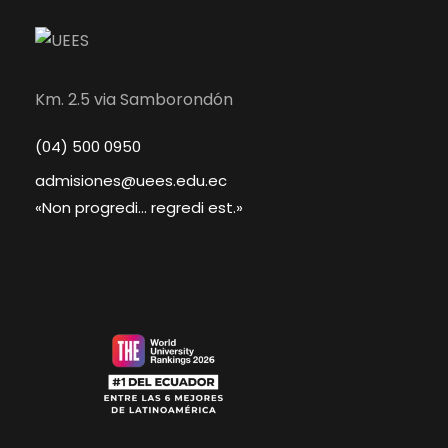
Km. 2.5 via Samborondón
(04) 500 0950
admisiones@uees.edu.ec
«Non progredi... regredi est.»