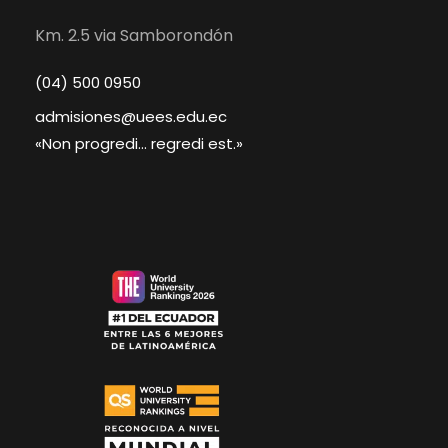
Km. 2.5 via Samborondón
(04) 500 0950
admisiones@uees.edu.ec
«Non progredi... regredi est.»