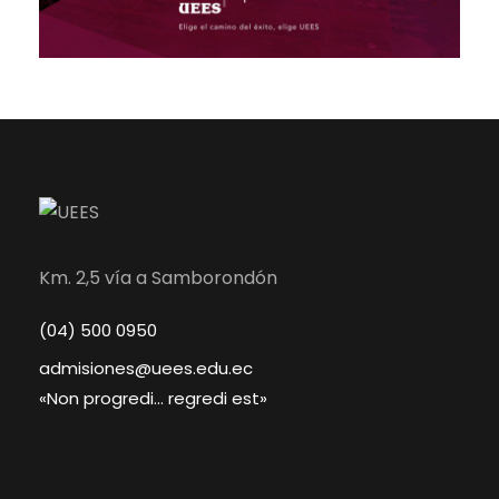
Km. 2,5 vía a Samborondón
(04) 500 0950
admisiones@uees.edu.ec
«Non progredi… regredi est»