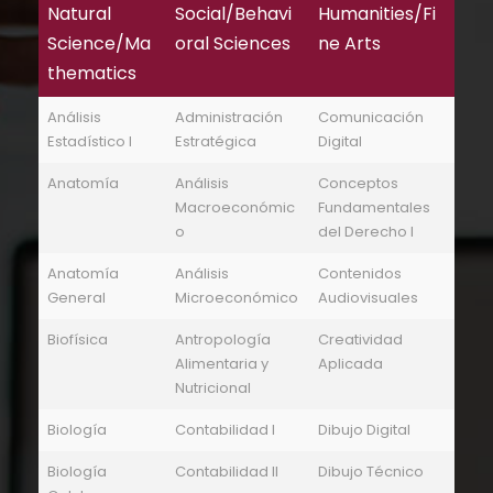
Natural
Social/Behavi
Humanities/Fi
Science/Ma
oral Sciences
ne Arts
thematics
Análisis
Administración
Comunicación
Estadístico I
Estratégica
Digital
Anatomía
Análisis
Conceptos
Macroeconómic
Fundamentales
o
del Derecho I
Anatomía
Análisis
Contenidos
General
Microeconómico
Audiovisuales
Biofísica
Antropología
Creatividad
Alimentaria y
Aplicada
Nutricional
Biología
Contabilidad I
Dibujo Digital
Biología
Contabilidad II
Dibujo Técnico