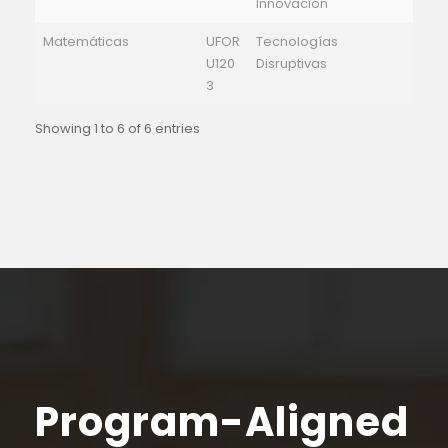
Innovación
Matemáticas
UFOR
Tecnologías
U120
Disruptivas
3
Showing 1 to 6 of 6 entries
Program-Aligned