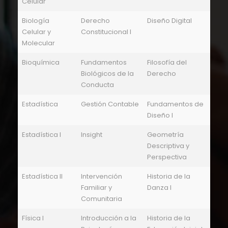
Celular
Biología
Derecho
Diseño Digital
Celular y
Constitucional I
Molecular
Bioquímica
Fundamentos
Filosofía del
Biológicos de la
Derecho
Conducta
Estadística
Gestión Contable
Fundamentos de
Diseño I
Estadística I
Insight
Geometría
Descriptiva y
Perspectiva
Estadística II
Intervención
Historia de la
Familiar y
Danza I
Comunitaria
Física I
Introducción a la
Historia de la