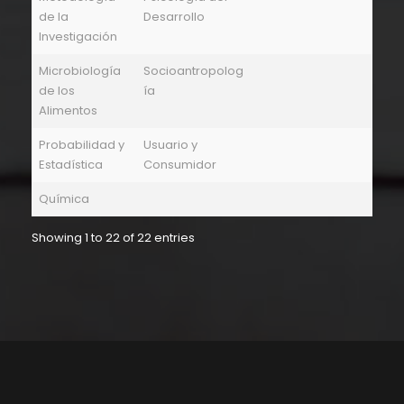
de la
Desarrollo
Investigación
Microbiología
Socioantropolog
de los
ía
Alimentos
Probabilidad y
Usuario y
Estadística
Consumidor
Química
Showing 1 to 22 of 22 entries