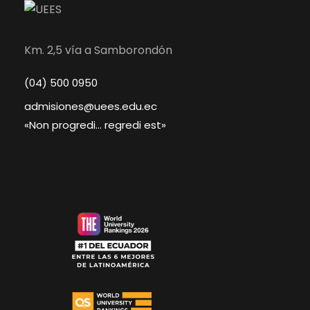
Km. 2,5 vía a Samborondón
(04) 500 0950
admisiones@uees.edu.ec
«Non progredi… regredi est»