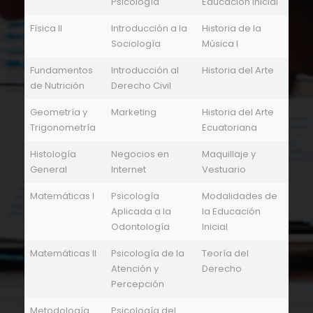
Psicología
Educación Inicial
Física II
Introducción a la
Historia de la
Sociología
Música I
Fundamentos
Introducción al
Historia del Arte
de Nutrición
Derecho Civil
Geometría y
Marketing
Historia del Arte
Trigonometría
Ecuatoriana
Histología
Negocios en
Maquillaje y
General
Internet
Vestuario
Matemáticas I
Psicología
Modalidades de
Aplicada a la
la Educación
Odontología
Inicial
Matemáticas II
Psicología de la
Teoría del
Atención y
Derecho
Percepción
Metodología
Psicología del