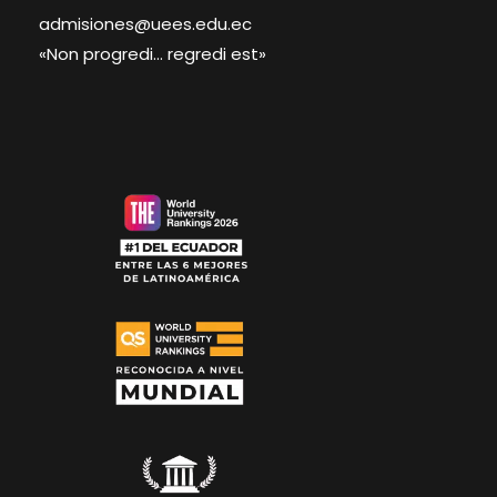
admisiones@uees.edu.ec
«Non progredi… regredi est»