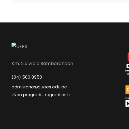
Km. 2,5 vía a Samborondón
(04) 500 0950
admisiones@uees.edu.ec
«Non progredi… regredi est»