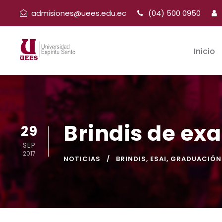
admisiones@uees.edu.ec
(04) 500 0950
Inicio
Brindis de ex
29
SEP
2017
NOTICIAS
BRINDIS
,
ESAI
,
GRADUACIÓN