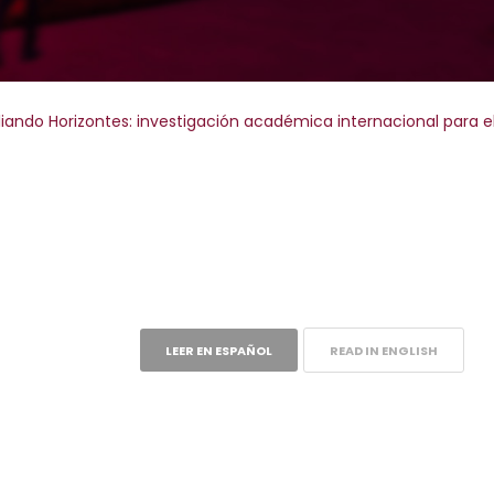
iando Horizontes: investigación académica internacional para el
LEER EN ESPAÑOL
READ IN ENGLISH