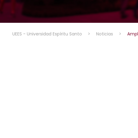
UEES - Universidad Espíritu Santo
>
Noticias
>
Ampl