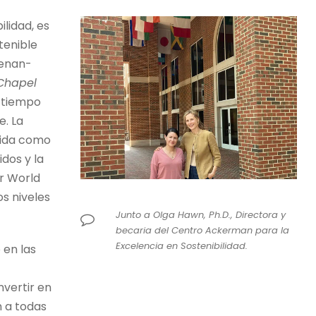
ilidad, es
tenible
Kenan-
 Chapel
e tiempo
. La
cida como
dos y la
r World
s niveles
Junto a Olga Hawn, Ph.D., Directora y
becaria del Centro Ackerman para la
Excelencia en Sostenibilidad.
 en las
vertir en
n a todas