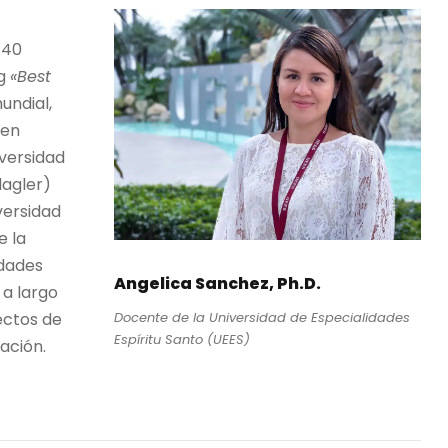
 40
ng
«Best
undial,
 en
iversidad
lagler)
versidad
e la
idades
Angelica Sanchez, Ph.D.
a largo
Docente de la Universidad de Especialidades
ectos de
Espíritu Santo (UEES)
ación.