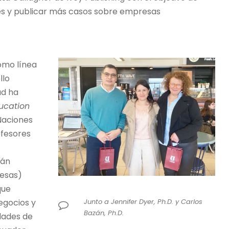
nes y publicar más casos sobre empresas
omo línea
llo
ad ha
ucation
Naciones
ofesores
zán
resas)
que
Junto a Jennifer Dyer, Ph.D. y Carlos
egocios y
Bazán, Ph.D.
dades de