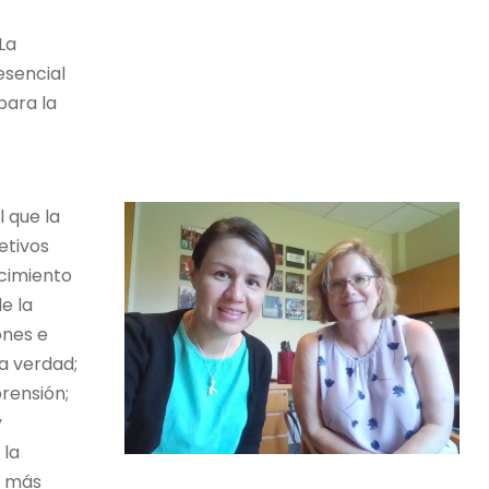
La
esencial
para la
l que la
etivos
ocimiento
e la
ones e
la verdad;
rensión;
y
 la
s más