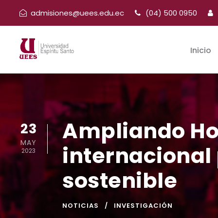
admisiones@uees.edu.ec
(04) 500 0950
Inicio
Ampliando Hor
23
MAY
internacional
2023
sostenible
NOTICIAS
INVESTIGACIÓN