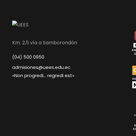
Km. 2,5 vía a Samborondón
(04) 500 0950
admisiones@uees.edu.ec
«Non progredi… regredi est»