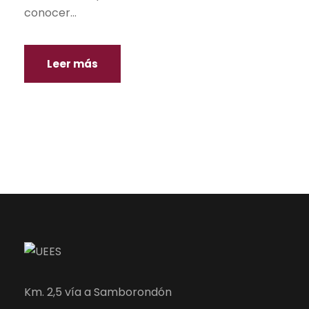
conocer...
Leer más
Km. 2,5 vía a Samborondón