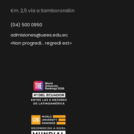
Km. 2,5 vía a Samborondón
(04) 500 0950
admisiones@uees.edu.ec
«Non progredi… regredi est»