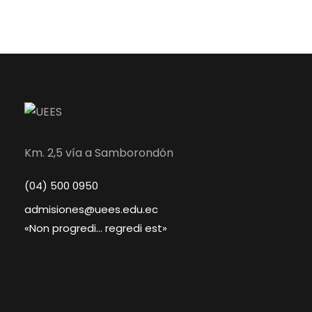
Km. 2,5 vía a Samborondón
(04) 500 0950
admisiones@uees.edu.ec
«Non progredi… regredi est»