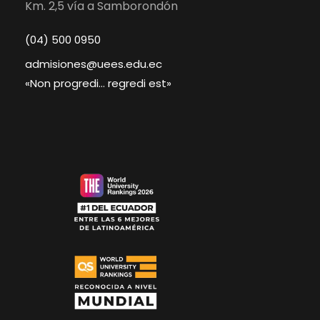
Km. 2,5 vía a Samborondón
(04) 500 0950
admisiones@uees.edu.ec
«Non progredi… regredi est»