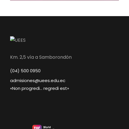
Km. 2,5 vía a Samborondón
(04) 500 0950
admisiones@uees.edu.ec
«Non progredi… regredi est»