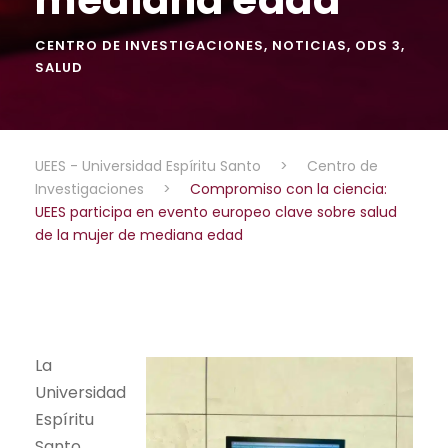
CENTRO DE INVESTIGACIONES
,
NOTICIAS
,
ODS 3
,
SALUD
UEES - Universidad Espíritu Santo
>
Centro de
Investigaciones
>
Compromiso con la ciencia:
UEES participa en evento europeo clave sobre salud
de la mujer de mediana edad
La
Universidad
Espíritu
Santo,