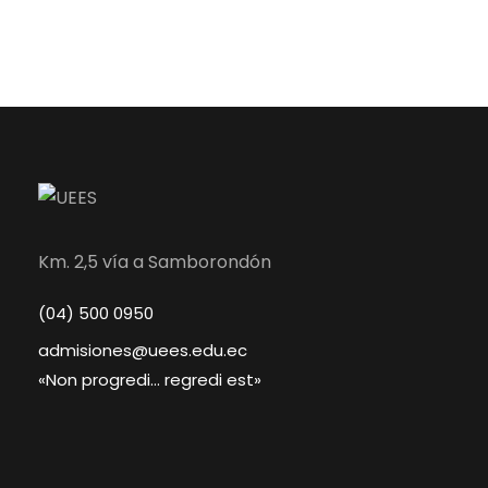
Km. 2,5 vía a Samborondón
(04) 500 0950
admisiones@uees.edu.ec
«Non progredi… regredi est»