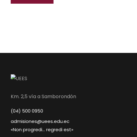
Km. 2,5 vía a Samborondón
(04) 500 0950
admisiones@uees.edu.ec
«Non progredi… regredi est»