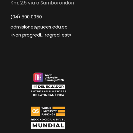
Km. 2,5 vía a Samborondón
(04) 500 0950
admisiones@uees.edu.ec
«Non progredi… regredi est»