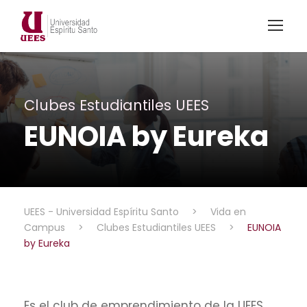
Clubes Estudiantiles UEES
EUNOIA by Eureka
UEES - Universidad Espíritu Santo
>
Vida en
Campus
>
Clubes Estudiantiles UEES
>
EUNOIA
by Eureka
Es el club de emprendimiento de la UEES,