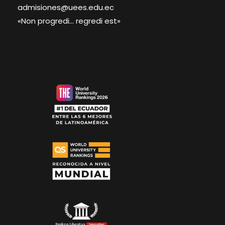
admisiones@uees.edu.ec
«Non progredi… regredi est»