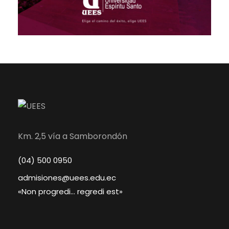
Km. 2,5 vía a Samborondón
(04) 500 0950
admisiones@uees.edu.ec
«Non progredi… regredi est»