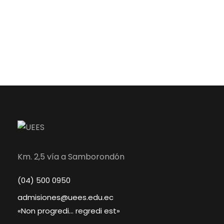
Km. 2,5 vía a Samborondón
(04) 500 0950
admisiones@uees.edu.ec
«Non progredi… regredi est»