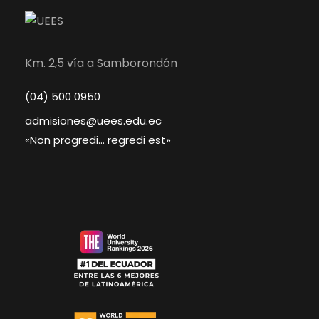
Km. 2,5 vía a Samborondón
(04) 500 0950
admisiones@uees.edu.ec
«Non progredi… regredi est»