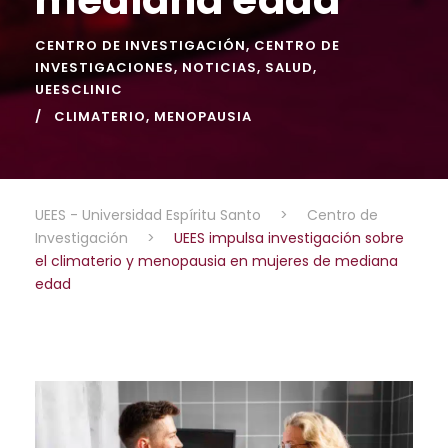
CENTRO DE INVESTIGACIÓN
,
CENTRO DE
INVESTIGACIONES
,
NOTICIAS
,
SALUD
,
UEESCLINIC
CLIMATERIO
,
MENOPAUSIA
UEES - Universidad Espíritu Santo
>
Centro de
Investigación
>
UEES impulsa investigación sobre
el climaterio y menopausia en mujeres de mediana
edad