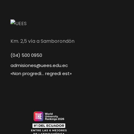
Km. 2,5 vía a Samborondón
(04) 500 0950
admisiones@uees.edu.ec
«Non progredi… regredi est»