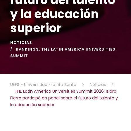
y la educación
superior
NOTICIAS
RANKINGS
,
THE LATIN AMERICA UNIVERSITIES
SUMMIT
UEES - Universidad Espíritu Santo
>
Noticias
>
THE Latin America Universities Summit 2026: Isidro
Fierro participó en panel sobre el futuro del talento y
la educación superior