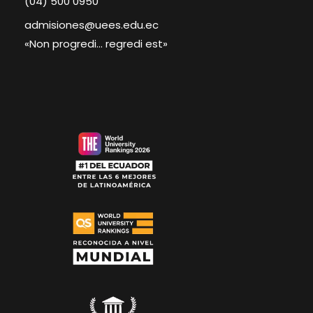
(04) 500 0950
admisiones@uees.edu.ec
«Non progredi… regredi est»