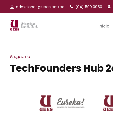
admisiones@uees.edu.ec
(04) 500 0950
Inicio
Programa
TechFounders Hub 2