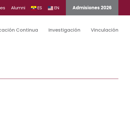
tes
Alumni
ES
EN
Admisiones 2026
cación Continua
Investigación
Vinculación