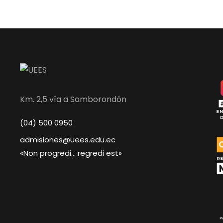
Km. 2,5 vía a Samborondón
(04) 500 0950
admisiones@uees.edu.ec
«Non progredi… regredi est»