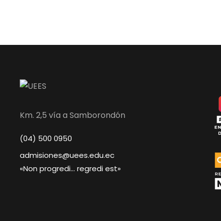
Km. 2,5 vía a Samborondón
(04) 500 0950
admisiones@uees.edu.ec
«Non progredi… regredi est»