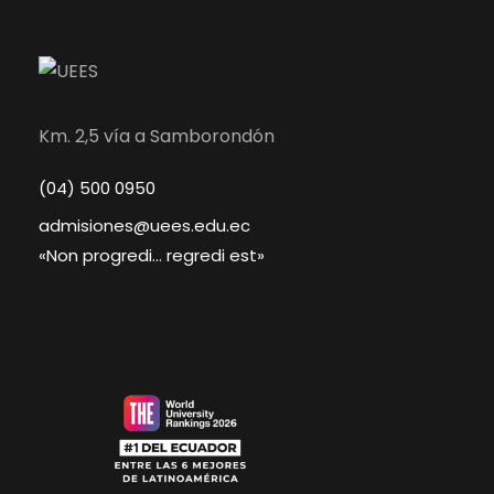
Km. 2,5 vía a Samborondón
(04) 500 0950
admisiones@uees.edu.ec
«Non progredi… regredi est»