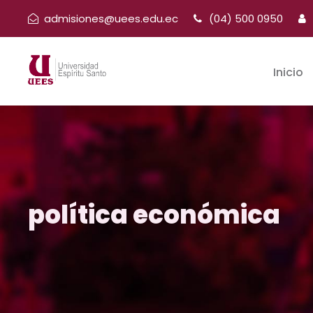
admisiones@uees.edu.ec
(04) 500 0950
Inicio
política económica