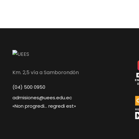
Km. 2,5 vía a Samborondón
(04) 500 0950
admisiones@uees.edu.ec
«Non progredi… regredi est»