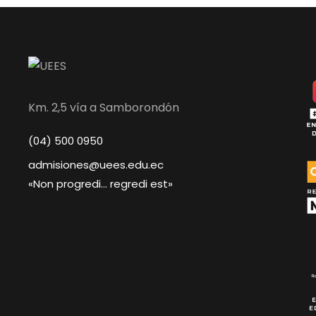
Km. 2,5 vía a Samborondón
(04) 500 0950
admisiones@uees.edu.ec
«Non progredi… regredi est»