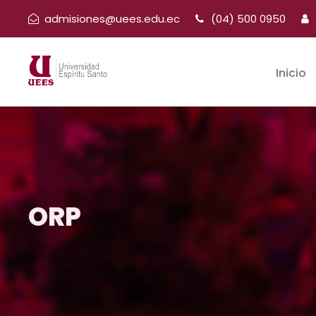
admisiones@uees.edu.ec
(04) 500 0950
Inicio
ORP