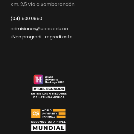
Km. 2,5 vía a Samborondón
(04) 500 0950
admisiones@uees.edu.ec
«Non progredi… regredi est»