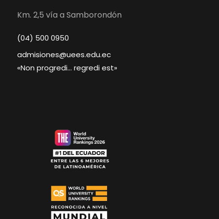
Km. 2,5 vía a Samborondón
(04) 500 0950
admisiones@uees.edu.ec
«Non progredi… regredi est»