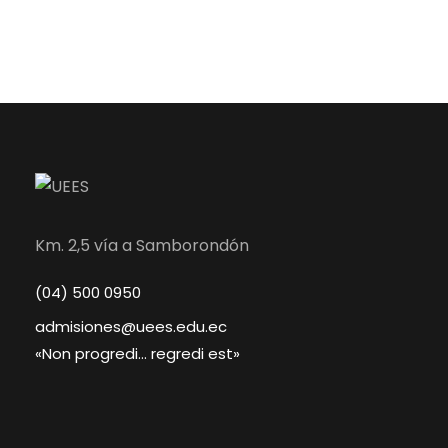
Km. 2,5 vía a Samborondón
(04) 500 0950
admisiones@uees.edu.ec
«Non progredi… regredi est»