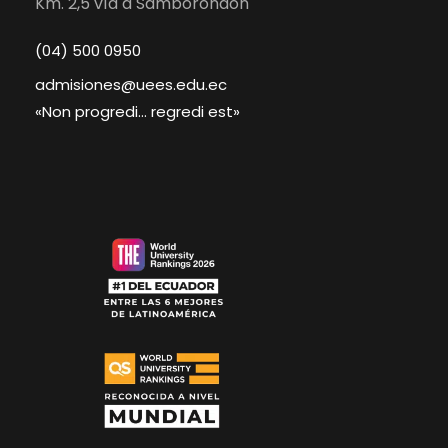
Km. 2,5 vía a Samborondón
(04) 500 0950
admisiones@uees.edu.ec
«Non progredi… regredi est»