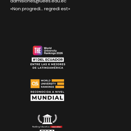
admisiones@uees.edu.ec
«Non progredi… regredi est»