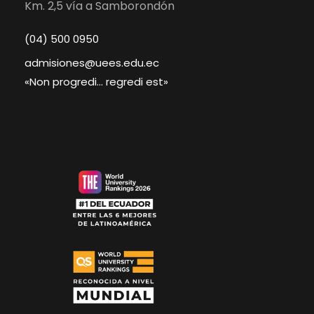
Km. 2,5 vía a Samborondón
(04) 500 0950
admisiones@uees.edu.ec
«Non progredi… regredi est»