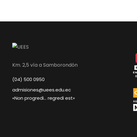
Km. 2,5 vía a Samborondón
(04) 500 0950
admisiones@uees.edu.ec
«Non progredi… regredi est»