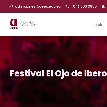
admisiones@uees.edu.ec
(04) 500 0950
Inicio
Festival El Ojo de Ibe