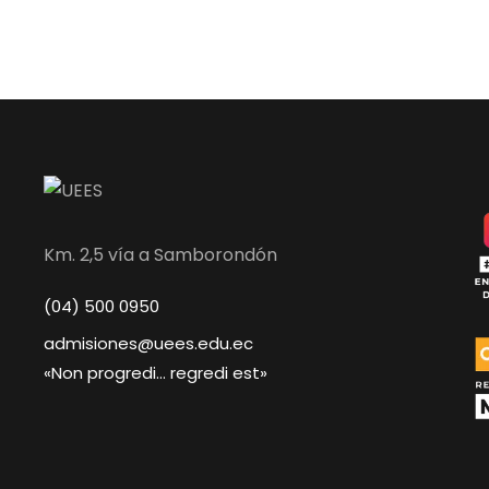
Km. 2,5 vía a Samborondón
(04) 500 0950
admisiones@uees.edu.ec
«Non progredi… regredi est»