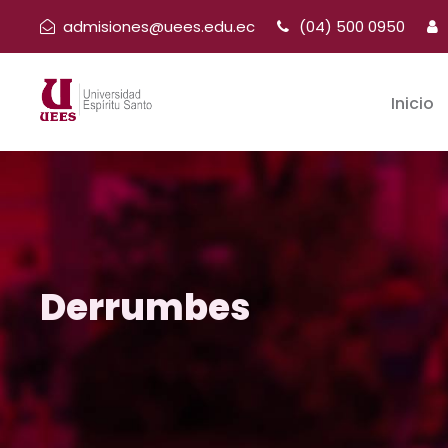
admisiones@uees.edu.ec
(04) 500 0950
Inicio
Derrumbes