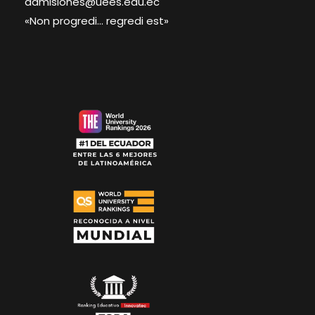
admisiones@uees.edu.ec
«Non progredi… regredi est»