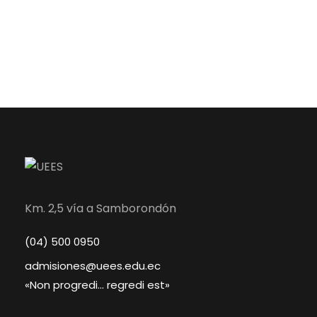
Km. 2,5 vía a Samborondón
(04) 500 0950
admisiones@uees.edu.ec
«Non progredi… regredi est»