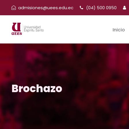
admisiones@uees.edu.ec
(04) 500 0950
Inicio
Brochazo