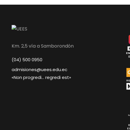
Km. 2,5 vía a Samborondón
(04) 500 0950
admisiones@uees.edu.ec
«Non progredi… regredi est»