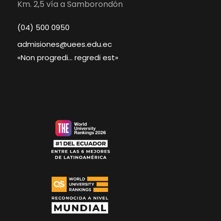
Km. 2,5 vía a Samborondón
(04) 500 0950
admisiones@uees.edu.ec
«Non progredi… regredi est»