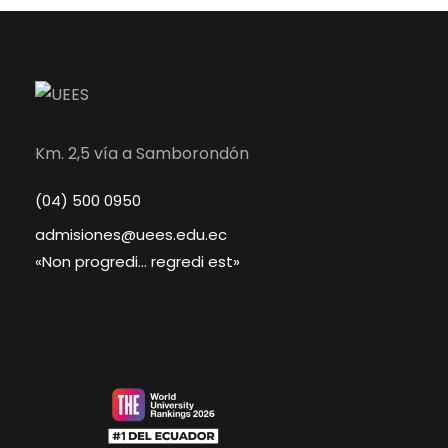
Km. 2,5 vía a Samborondón
(04) 500 0950
admisiones@uees.edu.ec
«Non progredi… regredi est»