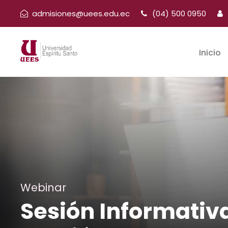
admisiones@uees.edu.ec
(04) 500 0950
Inicio
Webinar
Sesión Informativ