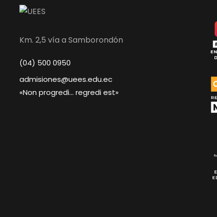
Km. 2,5 vía a Samborondón
(04) 500 0950
admisiones@uees.edu.ec
«Non progredi… regredi est»