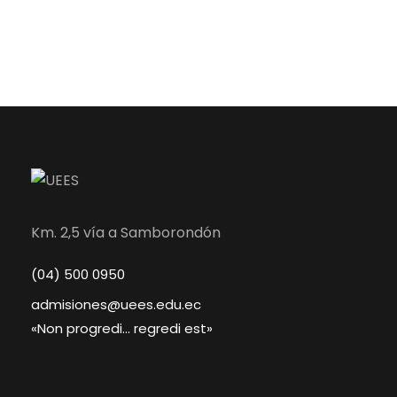
Km. 2,5 vía a Samborondón
(04) 500 0950
admisiones@uees.edu.ec
«Non progredi… regredi est»