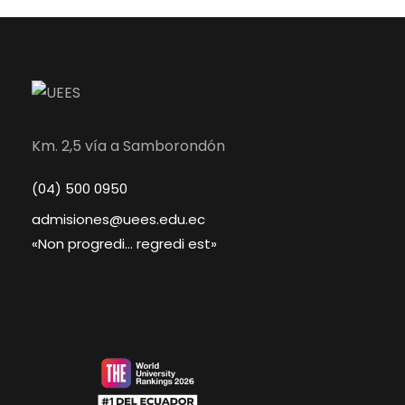
Km. 2,5 vía a Samborondón
(04) 500 0950
admisiones@uees.edu.ec
«Non progredi… regredi est»