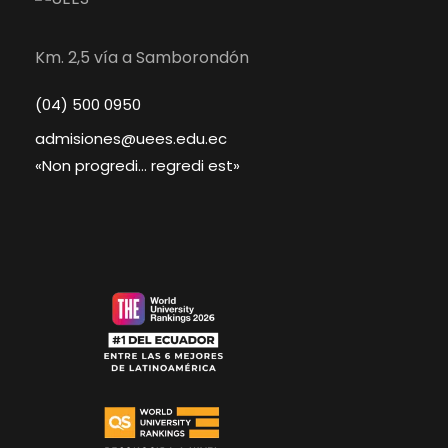
Km. 2,5 vía a Samborondón
(04) 500 0950
admisiones@uees.edu.ec
«Non progredi… regredi est»