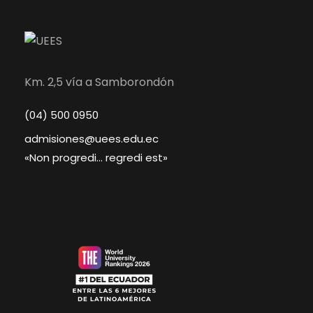
Km. 2,5 vía a Samborondón
(04) 500 0950
admisiones@uees.edu.ec
«Non progredi… regredi est»