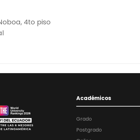
Noboa, 4to piso
al
Académicos
Grado
Postgrado