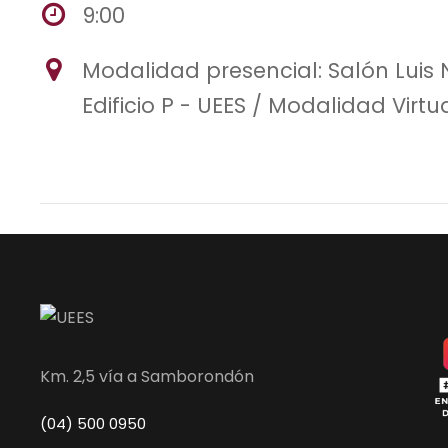
9:00
Modalidad presencial: Salón Luis 
Edificio P - UEES / Modalidad Virtu
Km. 2,5 vía a Samborondón
(04) 500 0950