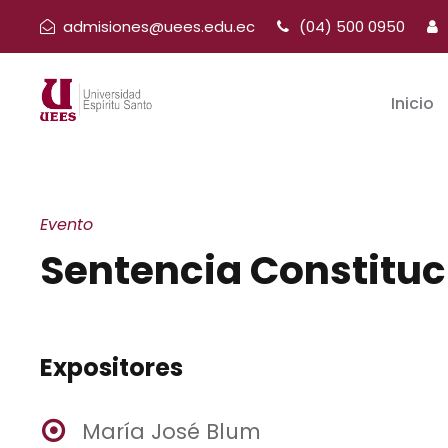
admisiones@uees.edu.ec
(04) 500 0950
Inicio
Evento
Sentencia Constituc
Expositores
María José Blum